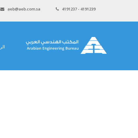
aeb@aeb.com.sa
4191237 - 4191239
الر