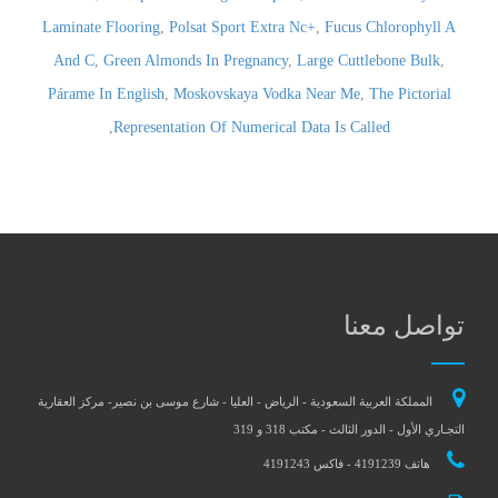
Laminate Flooring
,
Polsat Sport Extra Nc+
,
Fucus Chlorophyll A
And C
,
Green Almonds In Pregnancy
,
Large Cuttlebone Bulk
,
Párame In English
,
Moskovskaya Vodka Near Me
,
The Pictorial
,
Representation Of Numerical Data Is Called
تواصل معنا
المملكة العربية السعودية - الرياض - العليا - شارع موسى بن نصير- مركز العقارية
التجـاري الأول - الدور الثالث - مكتب 318 و 319
هاتف 4191239 - فاكس 4191243